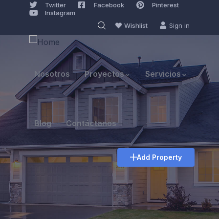
Twitter
Facebook
Pinterest
Instagram
Wishlist
Sign in
Nosotros
Proyectos
Servicios
Blog
Contáctanos
Add Property